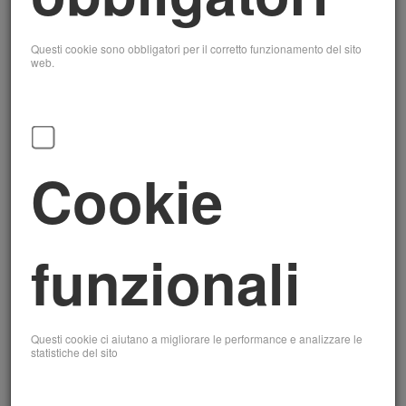
2025: devono indicare la PEC personale di
ogni amministratore al momento della
Questi cookie sono obbligatori per il corretto funzionamento del sito
web.
costituzione e iscrizione al Registro delle
Imprese.
Procedura per la
comunicazione della
Cookie
PEC
Attivazione della PEC personale:
funzionali
l'amministratore deve attivare una casella PEC
a lui intestata tramite un gestore accreditato.​
la
Comunicazione al Registro delle Imprese:
PEC personale deve essere comunicata
Questi cookie ci aiutano a migliorare le performance e analizzare le
attraverso la presentazione di un'apposita
statistiche del sito
pratica telematica utilizzando il Modello
Intercalare P, indicando la PEC nel riquadro