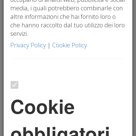
deve essere individuale e non coincidere con
media, i quali potrebbero combinarle con
quello della società.
altre informazioni che hai fornito loro o
Comunicare la PEC al Registro delle
che hanno raccolto dal tuo utilizzo dei loro
l'indirizzo deve essere registrato
Imprese:
servizi.
presso il Registro delle Imprese tramite
apposita procedura.
Privacy Policy
|
Cookie Policy
Tempistiche per
l'adeguamento
:
Società già costituite al 1° gennaio 2025
devono adeguarsi entro il 30 giugno 2025,
Cookie
comunicando la PEC personale di ogni
amministratore al Registro delle Imprese o al
momento della nomina del nuovo
amministratore se effettuata prima del 30
obbligatori
giugno 2025.
Nuove società costituite dopo il 1° gennaio