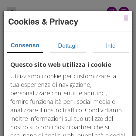
×
Cookies & Privacy
Obbligo della PEC per
gli amministratori di
Consenso
Dettagli
Info
società
Questo sito web utilizza i cookie
Circolare 10/2025
Utilizziamo i cookie per customizzare la
tua esperienza di navigazione,
personalizzare contenuti e annunci,
04/23/2025 12:00 am
fornire funzionalità per i social media e
La normativa prevede che ogni
analizzare il nostro traffico. Condividiamo
amministratore di società, sia essa di
inoltre informazioni sul tuo utilizzo del
persone o di capitali, debba:​
nostro sito con i nostri partner che si
l'indirizzo PEC
Attivare una PEC personale:
occupano di analisi web, pubblicità e social