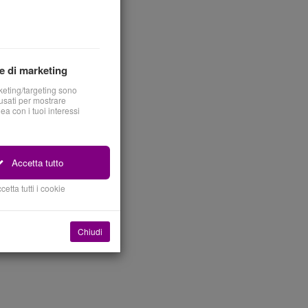
e di marketing
keting/targeting sono
sati per mostrare
nea con i tuoi interessi
Accetta tutto
cetta tutti i cookie
Chiudi