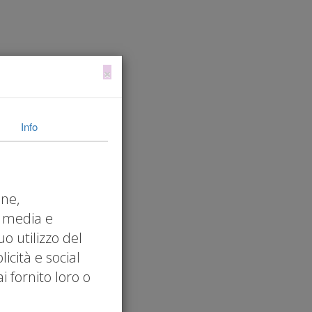
escita
Servizi
Risorse
Blog
Contatti
×
acciabilità
Info
one,
l media e
uo utilizzo del
icità e social
 fornito loro o