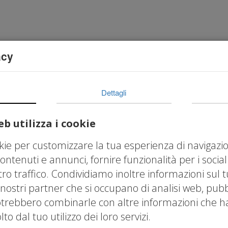
Home
Chi Siamo
Il Triangolo della Cr
acy
5 su Rimborsi Trasferte e Tr
Dettagli
Circolare 8/2025
b utilizza i cookie
okie per customizzare la tua esperienza di navigazi
ontenuti e annunci, fornire funzionalità per i socia
tro traffico. Condividiamo inoltre informazioni sul t
 nostri partner che si occupano di analisi web, pubbl
otrebbero combinarle con altre informazioni che hai
o dal tuo utilizzo dei loro servizi.
 €75/giorno (estero)