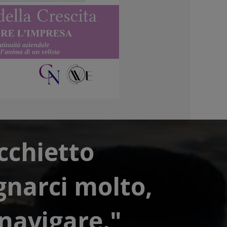
ecchietto
gnarci molto,
navigare."