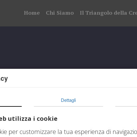
Home
Chi Siamo
Il Triangolo della Cr
acy
Dettagli
b utilizza i cookie
okie per customizzare la tua esperienza di navigazi