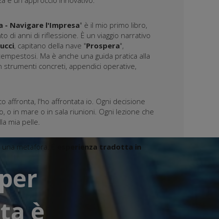
a e un approccio innovativo.
a - Navigare l'Impresa
" è il mio primo libro,
 di anni di riflessione. È un viaggio narrativo
ucci
, capitano della nave "
Prospera
",
tempestosi. Ma è anche una guida pratica alla
n strumenti concreti, appendici operative,
affronta, l'ho affrontata io. Ogni decisione
o, o in mare o in sala riunioni. Ogni lezione che
la mia pelle.
" una metafora. È
esperienza tradotta in
 per
ta è