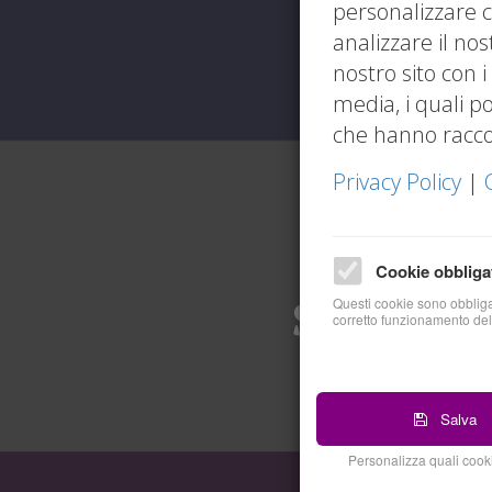
personalizzare c
analizzare il nos
nostro sito con i
media, i quali p
che hanno raccolt
Privacy Policy
|
Cookie obbliga
Skipper d
Questi cookie sono obbligat
corretto funzionamento del
Salva
Personalizza quali cooki