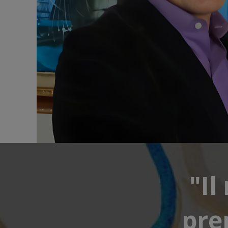
"Il
pre