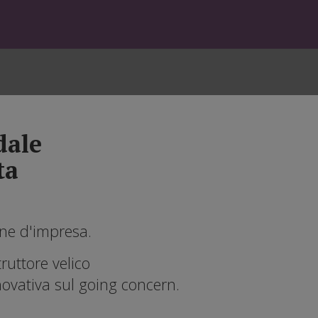
dale
ta
one d'impresa.
truttore velico
novativa sul going concern.