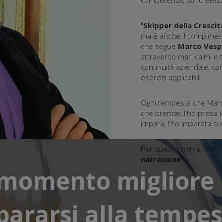
competenza, concretezz
"
Skipper della Crescit
ma è anche il compimento
che segue
Marco Vesp
attraverso mari calmi e 
continuità aziendale, co
esercizi applicabili.
Ogni tempesta che Marco 
che prende, l'ho presa i
impara, l'ho imparata sul
Per questo non è "solo
narrazione
.
 momento migliore
pararsi alla tempes