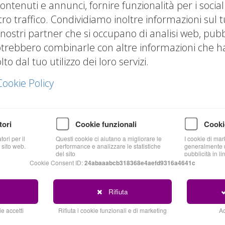
ontenuti e annunci, fornire funzionalità per i socia
tro traffico. Condividiamo inoltre informazioni sul t
 nostri partner che si occupano di analisi web, pubbl
otrebbero combinarle con altre informazioni che hai
o dal tuo utilizzo dei loro servizi.
Cookie Policy
tori
Cookie funzionali
Cooki
ella Crescita - Navigare
ori per il
Questi cookie ci aiutano a migliorare le
I cookie di mar
 sito web.
performance e analizzare le statistiche
generalmente u
del sito
pubblicità in li
Cookie Consent ID:
24abaaabcb318368e4aefd9316a4641c
Rifiuta
e accetti
Rifiuta i cookie funzionali e di marketing
Ac