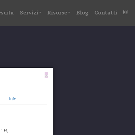
escita
Servizi
Risorse
Blog
Contatti
×
Info
one,