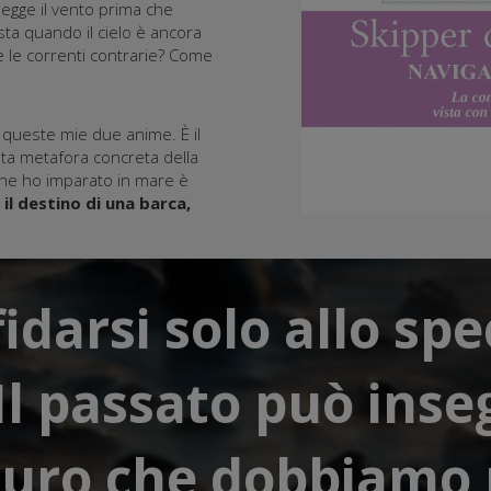
egge il vento prima che
ta quando il cielo è ancora
 le correnti contrarie? Come
e queste mie due anime. È il
nta metafora concreta della
che ho imparato in mare è
il destino di una barca,
idarsi solo allo sp
 Il passato può inse
uturo che dobbiamo 