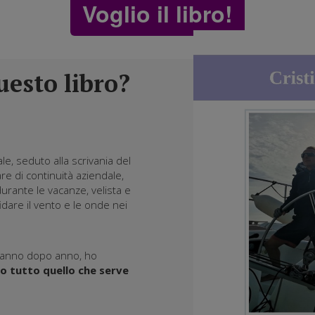
Voglio il libro!
uesto libro?
e, seduto alla scrivania del
are di continuità aziendale,
urante le vacanze, velista e
fidare il vento e le onde nei
 anno dopo anno, ho
to tutto quello che serve