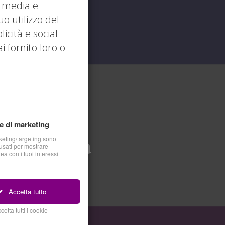
l media e
uo utilizzo del
icità e social
 fornito loro o
e di marketing
 l'Impresa
keting/targeting sono
sati per mostrare
nea con i tuoi interessi
Accetta tutto
cetta tutti i cookie