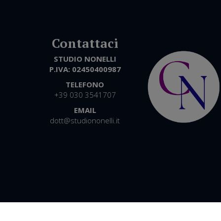
STUDIO NONELLI
P.IVA:
02450400987
TELEFONO
+39 030 3541707
EMAIL
dott@studiononelli.it
Contattaci
STUDIO COMMERCIALE 