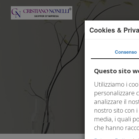
Cookies & Priv
Consenso
Questo sito we
Utilizziamo i co
personalizzare c
analizzare il nos
nostro sito con i
media, i quali p
che hanno raccolt