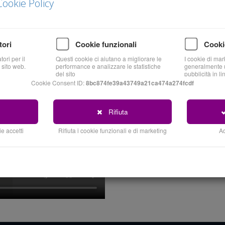
Cookie Policy
tori
Cookie funzionali
Cooki
ori per il
Questi cookie ci aiutano a migliorare le
I cookie di mar
 sito web.
performance e analizzare le statistiche
generalmente u
del sito
pubblicità in li
Cookie Consent ID:
8bc874fe39a43749a21ca474a274fcdf
Rifiuta
Cos'è l
e accetti
Rifiuta i cookie funzionali e di marketing
Ac