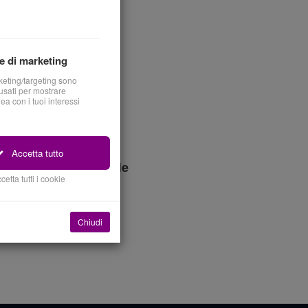
e di marketing
keting/targeting sono
sati per mostrare
nea con i tuoi interessi
Accetta tutto
a Continuità Aziendale
cetta tutti i cookie
Chiudi