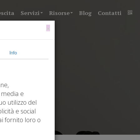
escita
Servizi
Risorse
Blog
Contatti
×
Info
one,
l media e
uo utilizzo del
icità e social
 fornito loro o