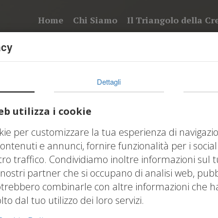
Home
Chi Siamo
Il Triangolo della Cr
acy
Dettagli
Pillole video
b utilizza i cookie
okie per customizzare la tua esperienza di navigazi
ontenuti e annunci, fornire funzionalità per i socia
tro traffico. Condividiamo inoltre informazioni sul t
 nostri partner che si occupano di analisi web, pubbl
otrebbero combinarle con altre informazioni che hai
o dal tuo utilizzo dei loro servizi.