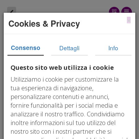
×
Cookies & Privacy
Credito d'Imposta
Transizione 5.0
Consenso
Dettagli
Info
Circolare 4/2025
Questo sito web utilizza i cookie
Utilizziamo i cookie per customizzare la
03/05/2025 12:00 am
tua esperienza di navigazione,
Cos'è il Credito d'Imposta?
personalizzare contenuti e annunci,
fornire funzionalità per i social media e
Il credito d'imposta è un'agevolazione fiscale
analizzare il nostro traffico. Condividiamo
che consente alle imprese di ridurre le
inoltre informazioni sul tuo utilizzo del
imposte dovute compensando una parte
nostro sito con i nostri partner che si
delle spese sostenute per specifici