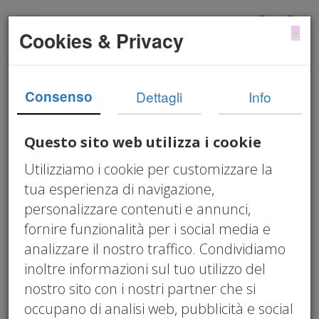
×
Cookies & Privacy
Bando sviluppo di
Consenso
Dettagli
Info
competenze digitali e
green imprese lombarde
Questo sito web utilizza i cookie
Circolare 5/2025
Utilizziamo i cookie per customizzare la
tua esperienza di navigazione,
personalizzare contenuti e annunci,
03/12/2025 12:00 am
fornire funzionalità per i social media e
Vogliamo sengnalare che è stato pubblicato
analizzare il nostro traffico. Condividiamo
un bando dalla Regione Lombardia volto a
inoltre informazioni sul tuo utilizzo del
sostenere le aziende nello sviluppo
nostro sito con i nostri partner che si
di competenze digitali e green.
occupano di analisi web, pubblicità e social