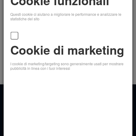
Cookie funzionali
domanda, restiamo a disposizione.
Questi cookie ci aiutano a migliorare le performance e analizzare le
statistiche del sito
SCARICA LA
CIRCOLARE IN PDF
Cookie di marketing
I cookie di marketing/targeting sono generalmente usati per mostrare
INDIETRO
pubblicità in linea con i tuoi interessi