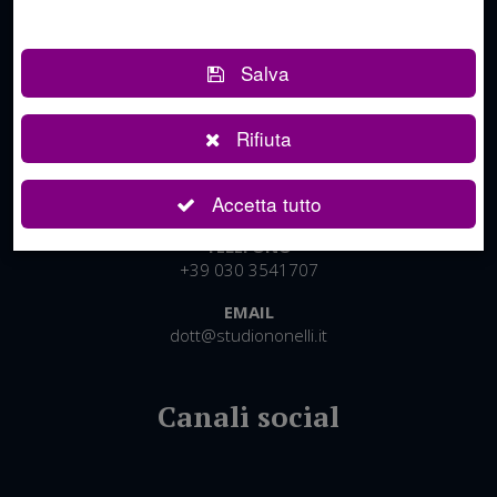
Salva
Rifiuta
STUDIO NONELLI
Accetta tutto
P.IVA:
02450400987
TELEFONO
+39 030 3541707
EMAIL
dott@studiononelli.it