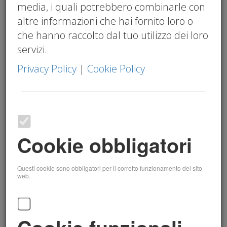
media, i quali potrebbero combinarle con
altre informazioni che hai fornito loro o
I punti principali del bando:
che hanno raccolto dal tuo utilizzo dei loro
servizi.
✅
Destinatari
: micro, piccole e medie
Privacy Policy
|
Cookie Policy
imprese con sede operativa in Lombardia.
✅
Obiettivo
: finanziare progetti di
formazione, innovazione digitale e
transizione ecologica.
✅
Contributo
: fino a 50.000 euro a fondo
Cookie obbligatori
perduto, coprendo l’80% delle spese
ammissibili.
Questi cookie sono obbligatori per il corretto funzionamento del sito
web.
Tutte le informazioni le potete trovare nella
circolare allegata che potete scaricare.
Per qualsiasi chiarimento sul bando o per
un supporto nella presentazione della