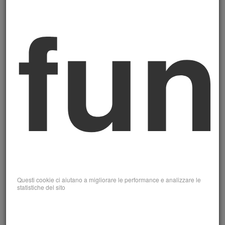
fun
l'esclusione di larga parte della catena del
valore dall'obbligo formale.
L'Italia ha recepito questo nuovo
orientamento con la
Legge n. 118 dell'8
agosto 2025
, che adatta la normativa
interna al rinvio europeo.
Risultato netto:
le PMI italiane non
quotate, sotto la soglia dei 1.000
dipendenti, non sono più obbligate
alla rendicontazione di sostenibilità
nel 2026.
Questi cookie ci aiutano a migliorare le performance e analizzare le
statistiche del sito
La rotta cambiata: