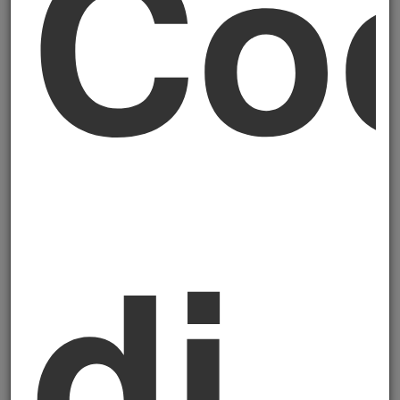
Co
farà il tuo cliente da 100 milioni di fatturato
quando dovrà comunicare le proprie
emissioni Scope 3 (quelle generate dalla
catena del valore)?
Ti chiederà i dati.
E se
non glieli dai, troverà un fornitore che glieli
dà. Il tuo esonero formale dalla CSRD
diventa irrilevante: i tuoi clienti ti
obbligheranno comunque. È la corrente
principale, quella che ti porta dove vuole —
di
e se non hai la propulsione per resisterle,
finisci dove non volevi.
Secondo: il vento bancario delle Linee
Guida EBA.
Le
Linee Guida EBA 2026
sull'origination e monitoraggio dei prestiti, in
vigore dall'11 gennaio 2026, impongono alle
banche di
integrare i fattori ESG nella