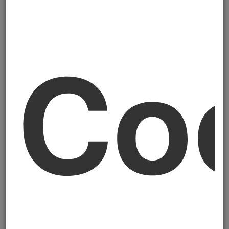
circoscritto alle imprese con
più di 1.000
dipendenti
e con
fatturato superiore a
50 milioni di euro
(o totale attivo
Co
superiore a 25 milioni). Tutte le PMI sotto
queste soglie escono dall'obbligo CSRD
diretto.
2. Differimento dei tempi.
La Direttiva
(UE) 2025/794, già nota come
"Stop the
clock"
, ha rinviato di due anni l'applicazione
della CSRD per le imprese del cosiddetto
"secondo gruppo" (grandi imprese non
quotate) e di un anno per le PMI quotate.
3. Riduzione del perimetro della due
diligence di sostenibilità.
Anche la
CSDDD (Corporate Sustainability Due
Diligence Directive) è stata rivista, con