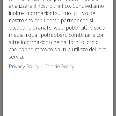
nuove soglie 2026
,
bilancio sostenibilità PMI
,
analizzare il nostro traffico. Condividiamo
ESG facoltativo PMI
,
sostenibilità catena del
inoltre informazioni sul tuo utilizzo del
valore
nostro sito con i nostri partner che si
occupano di analisi web, pubblicità e social
media, i quali potrebbero combinarle con
altre informazioni che hai fornito loro o
che hanno raccolto dal tuo utilizzo dei loro
servizi.
Privacy Policy
|
Cookie Policy
A prima vista sembra che il vento sia girato a
favore. La
Direttiva (UE) 2026/470
,