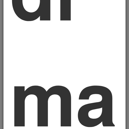
valutazione del merito creditizio
.
Tradotto: la banca, quando valuta la
richiesta di affidamento della tua PMI, ti
chiederà — formalmente o informalmente
— dati ESG. La Direttiva Omnibus I non ha
mar
toccato le Linee Guida EBA. Il tuo esonero
dalla CSRD non ti esonera dalla domanda
della banca. E qui torna il principio della
Cassazione 7134/2026
: senza adeguati
assetti — e senza una visione chiara
dell'esposizione ESG — il finanziamento
diventa difficile da ottenere e rischioso da
concedere. La banca è il porto a cui hai
bisogno di tornare regolarmente. E in quel
porto, da quest'anno, controllano la
carta
d'imbarco ESG
.