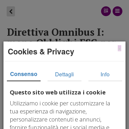
Direttiva Omnibus I:
meno Obblighi ESG per
×
Cookies & Privacy
le PMI, ma la
Sostenibilità Conta più
di Prima
Consenso
Dettagli
Info
Questo sito web utilizza i cookie
05/13/2026 12:00 am
Cristiano Nonelli
Utilizziamo i cookie per customizzare la
ESG
,
sostenibilità PMI
,
CSRD
,
VSME
,
tua esperienza di navigazione,
imprenditore consapevole
,
direttiva
personalizzare contenuti e annunci,
omnibus I PMI
,
standard VSME PMI
,
CSRD
fornire funzionalità per i social media e