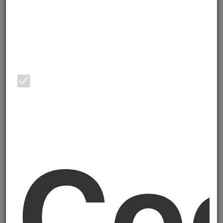
comunemente nota come
Direttiva
Omnibus I
, pubblicata in Gazzetta Ufficiale
dell'Unione Europea il 26 febbraio 2026 ed
in vigore dal 18 marzo 2026, esclude circa
l'
80% delle imprese inizialmente
coinvolte dall'obbligo di
rendicontazione di sostenibilità
(CSRD).
Co
Per chi seguiva con apprensione l'avvicinarsi
delle scadenze CSRD, sembrerebbe la fine
di una traversata difficile. Meno aziende
obbligate. Soglie alzate. Tempi rinviati.
Ma da consulente — e da Revisore della
Sostenibilità — ti dico subito una cosa:
il
vento è girato sì, ma non sta