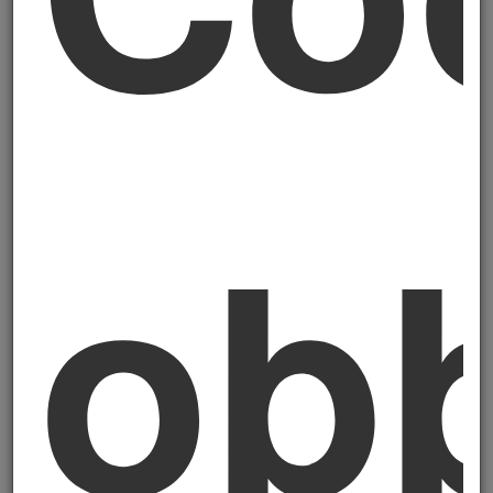
soffiando dove pensi
. La sostenibilità non
sta scomparendo dalla rotta delle PMI. Sta
cambiando direzione. E in molti casi,
paradossalmente, sta diventando più
impegnativa proprio per le imprese che
credevano di esserne uscite.
obb
Ti spiego perché, e cosa fare per non finire
alla deriva.
Cosa cambia davvero
con la Direttiva
Omnibus I
La Direttiva Omnibus I è il principale