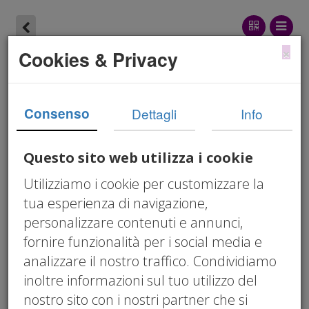
×
Cookies & Privacy
D.Lgs. 231/2001:
Responsabilità
Consenso
Dettagli
Info
Amministrativa degli
Enti
Questo sito web utilizza i cookie
Utilizziamo i cookie per customizzare la
Aggiornamenti
tua esperienza di navigazione,
Normativi 2024–2026
personalizzare contenuti e annunci,
fornire funzionalità per i social media e
Il catalogo dei reati
analizzare il nostro traffico. Condividiamo
presupposto si
inoltre informazioni sul tuo utilizzo del
nostro sito con i nostri partner che si
aggiorna. La tua