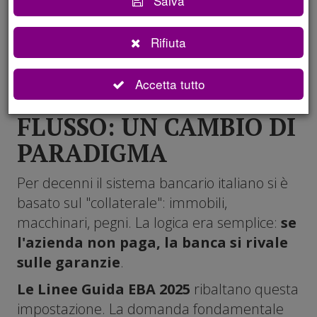
Salva
sono più sufficienti.
Rifiuta
Ciò che conta davvero oggi è
la capacità di
generare flussi
di cassa futuri.
Accetta tutto
DAL PATRIMONIO AL
FLUSSO: UN CAMBIO DI
PARADIGMA
Per decenni il sistema bancario italiano si è
basato sul "collaterale": immobili,
macchinari, pegni. La logica era semplice:
se
l'azienda non paga, la banca si rivale
sulle garanzie
.
Le Linee Guida EBA 2025
ribaltano questa
impostazione. La domanda fondamentale