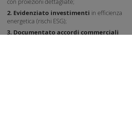
con proiezioni dettagliate;
2. Evidenziato investimenti
in efficienza
energetica (rischi ESG);
3. Documentato accordi commerciali
pluriennali con clienti chiave;
4. Preparato scenari
alternativi con piani
di contingenza.
Risultato:
non solo il fido è stato rinnovato,
ma ottenuto anche una riduzione del tasso
di 0,4 punti percentuali.
CONCLUSIONE
Le garanzie reali non sono diventate inutili,
ma non sono più sufficienti.