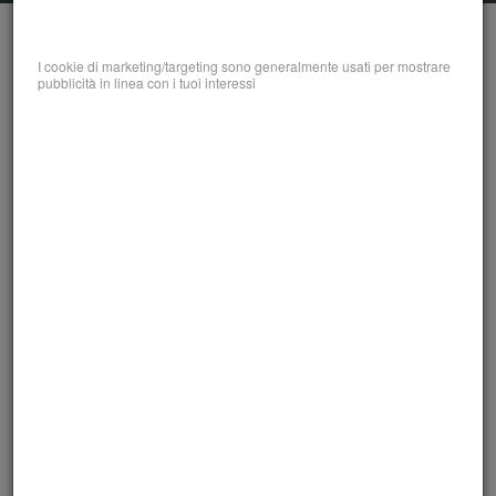
I cookie di marketing/targeting sono generalmente usati per mostrare
pubblicità in linea con i tuoi interessi
Imprenditore
Consapevole - Le Cose
che Nessuno Ti Dice