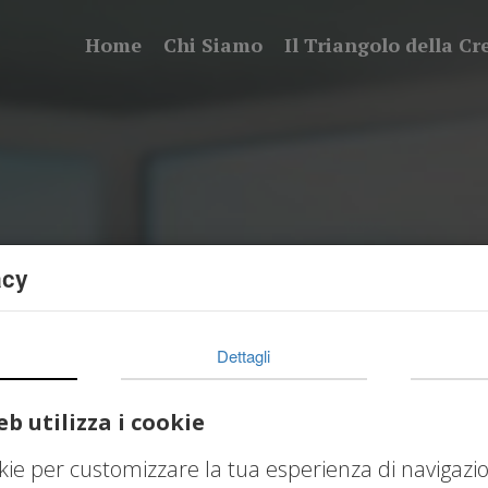
Home
Chi Siamo
Il Triangolo della Cr
acy
Dettagli
b utilizza i cookie
okie per customizzare la tua esperienza di navigazi