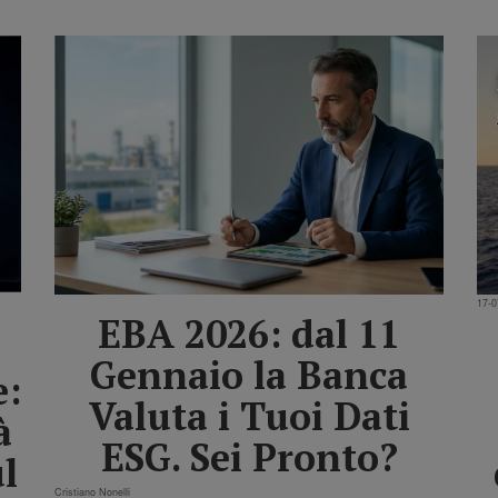
17-0
EBA 2026: dal 11
Gennaio la Banca
e:
Valuta i Tuoi Dati
à
ESG. Sei Pronto?
l
Cristiano Nonelli