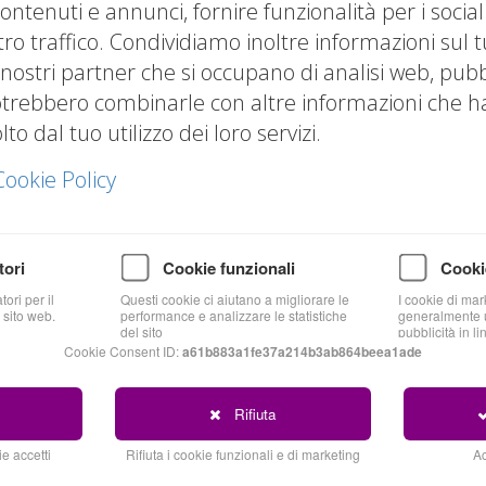
ontenuti e annunci, fornire funzionalità per i socia
tro traffico. Condividiamo inoltre informazioni sul t
 nostri partner che si occupano di analisi web, pubbl
otrebbero combinarle con altre informazioni che hai
o dal tuo utilizzo dei loro servizi.
Cookie Policy
tori
Cookie funzionali
Cooki
ori per il
Questi cookie ci aiutano a migliorare le
I cookie di mar
Blog
 sito web.
performance e analizzare le statistiche
generalmente u
del sito
pubblicità in li
Cookie Consent ID:
a61b883a1fe37a214b3ab864beea1ade
Rifiuta
e accetti
Rifiuta i cookie funzionali e di marketing
Ac