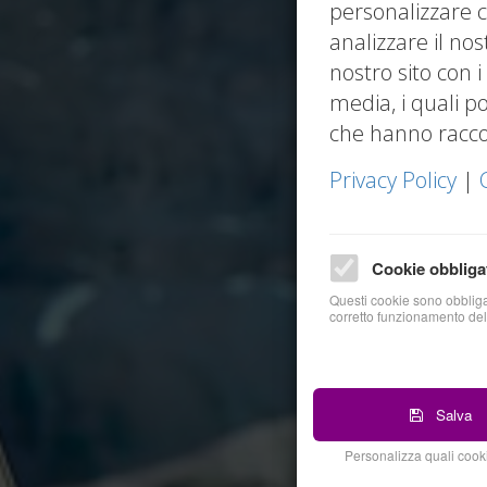
personalizzare c
analizzare il nos
nostro sito con i
media, i quali p
che hanno raccolt
Privacy Policy
|
Cookie obbliga
Questi cookie sono obbligat
corretto funzionamento del
Salva
Personalizza quali cooki