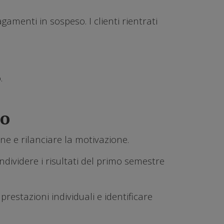
amenti in sospeso. I clienti rientrati
.
io
one e rilanciare la motivazione.
dividere i risultati del primo semestre
restazioni individuali e identificare