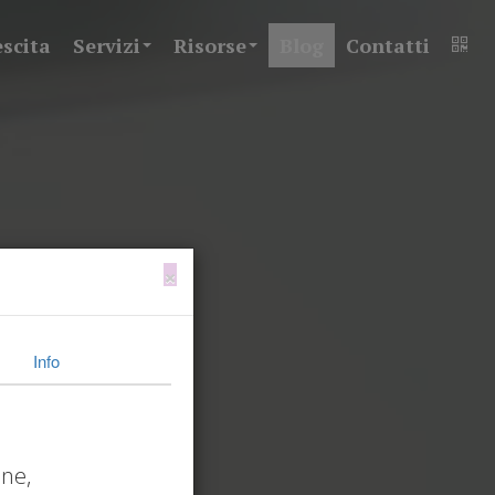
escita
Servizi
Risorse
Blog
Contatti
×
Info
one,