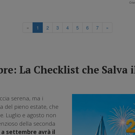
o
Cris
«
1
2
3
4
5
6
7
»
re: La Checklist che Salva i
cia serena, ma i
a del pieno estate, che
re. Luglio e agosto non
enzioso della seconda
, a settembre avrà il