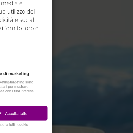
l media e
uo utilizzo del
icità e social
 fornito loro o
e di marketing
keting/targeting sono
sati per mostrare
nea con i tuoi interessi
Accetta tutto
cetta tutti i cookie