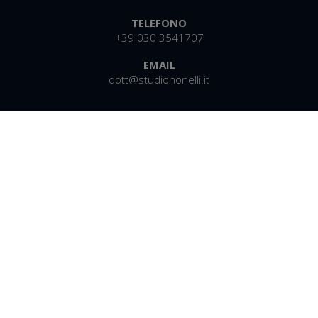
TELEFONO
+39 030 3541707
EMAIL
dott@studiononelli.it
Facebook
Linkedin