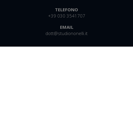
TELEFONO
+39 030 3541707
EMAIL
dott@studiononelli.it
Facebook
Linkedin