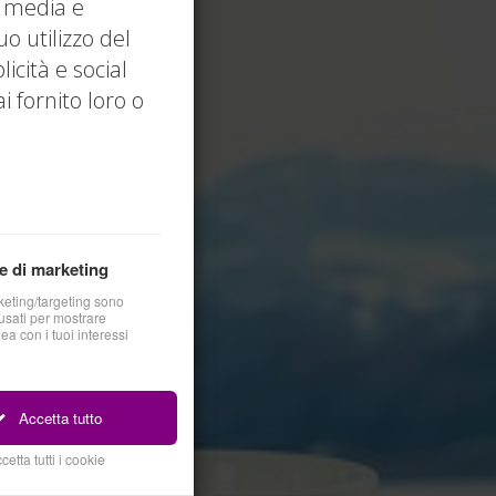
l media e
uo utilizzo del
icità e social
 fornito loro o
e di marketing
keting/targeting sono
sati per mostrare
nea con i tuoi interessi
Accetta tutto
cetta tutti i cookie