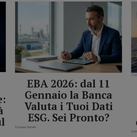
17-0
EBA 2026: dal 11
Gennaio la Banca
e:
Valuta i Tuoi Dati
à
ESG. Sei Pronto?
l
Cristiano Nonelli
o
Cris