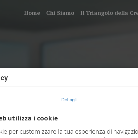
Home
Chi Siamo
Il Triangolo della Cr
acy
Dettagli
b utilizza i cookie
okie per customizzare la tua esperienza di navigazi