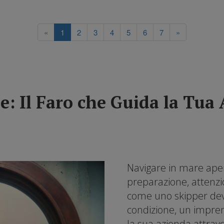
«
1
2
3
4
5
6
7
»
e: Il Faro che Guida la Tua
Navigare in mare aper
preparazione, attenzi
come uno skipper deve
condizione, un impre
la sua azienda attrav