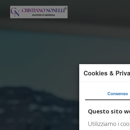
Cookies & Priv
Consenso
Questo sito we
Utilizziamo i co