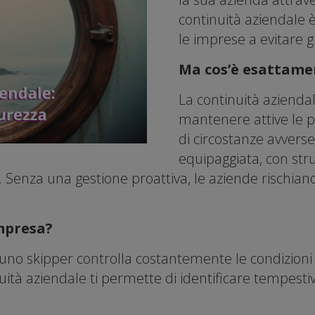
continuità aziendale è
le imprese a evitare gl
Ma cos’è esattamen
La continuità aziendal
mantenere attive le p
di circostanze avvers
equipaggiata, con stru
 Senza una gestione proattiva, le aziende rischiano
impresa?
uno skipper controlla costantemente le condizioni
tinuità aziendale ti permette di identificare tempes