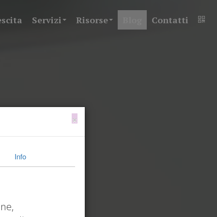
escita
Servizi
Risorse
Blog
Contatti
×
Info
one,