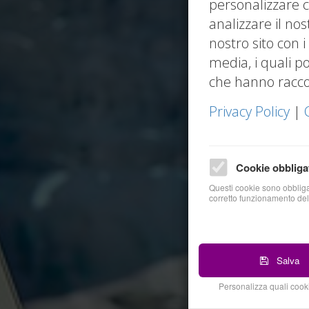
personalizzare c
analizzare il nos
nostro sito con i
media, i quali p
che hanno raccolt
Privacy Policy
|
Cookie obbliga
Questi cookie sono obbligat
corretto funzionamento del
Salva
Personalizza quali cooki