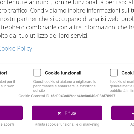
ontenuti e annunci, fornire funzionalità per i socia
tro traffico. Condividiamo inoltre informazioni sul t
 nostri partner che si occupano di analisi web, pubbl
otrebbero combinarle con altre informazioni che hai
o dal tuo utilizzo dei loro servizi.
Cookie Policy
tori
Cookie funzionali
Cooki
Blog
ori per il
Questi cookie ci aiutano a migliorare le
I cookie di mar
 sito web.
performance e analizzare le statistiche
generalmente u
del sito
pubblicità in li
Cookie Consent ID:
f5d0043a82feab4bc8a040d08bf78997
Rifiuta
e accetti
Rifiuta i cookie funzionali e di marketing
Ac