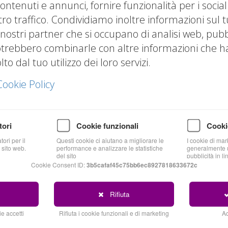
ontenuti e annunci, fornire funzionalità per i socia
tro traffico. Condividiamo inoltre informazioni sul t
 nostri partner che si occupano di analisi web, pubbl
otrebbero combinarle con altre informazioni che hai
o dal tuo utilizzo dei loro servizi.
Cookie Policy
tori
Cookie funzionali
Cooki
ori per il
Questi cookie ci aiutano a migliorare le
I cookie di mar
Blog
 sito web.
performance e analizzare le statistiche
generalmente u
del sito
pubblicità in li
Cookie Consent ID:
3b5cafaf45c75bb6ec8927818633672c
Rifiuta
e accetti
Rifiuta i cookie funzionali e di marketing
Ac