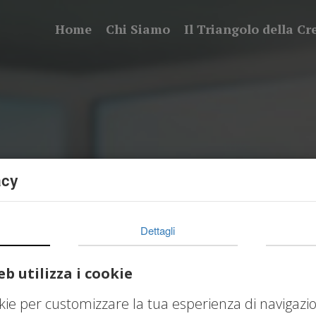
Home
Chi Siamo
Il Triangolo della Cr
acy
Dettagli
b utilizza i cookie
okie per customizzare la tua esperienza di navigazi