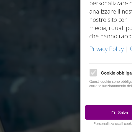
personalizzare c
analizzare il nos
nostro sito con i
media, i quali p
che hanno raccolt
Privacy Policy
|
Cookie obbliga
Questi cookie sono obbligat
corretto funzionamento del
Salva
Personalizza quali cooki