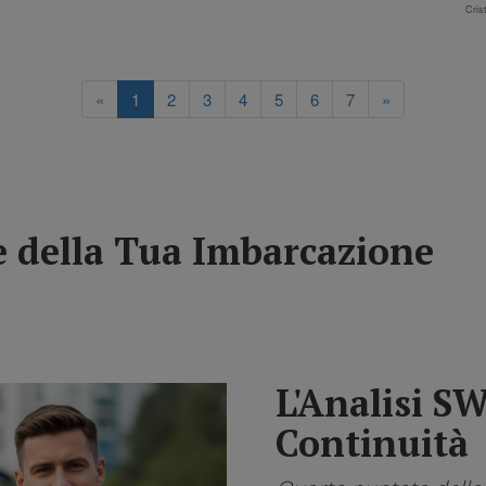
o
Cris
«
1
2
3
4
5
6
7
»
 della Tua Imbarcazione
L'Analisi S
Continuità