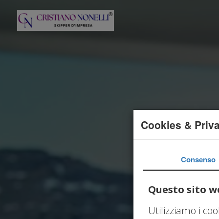
Cookies & Priv
Consenso
Questo sito we
Utilizziamo i co