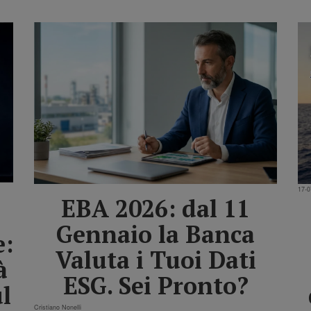
17-0
EBA 2026: dal 11
Gennaio la Banca
e:
Valuta i Tuoi Dati
à
ESG. Sei Pronto?
l
Cristiano Nonelli