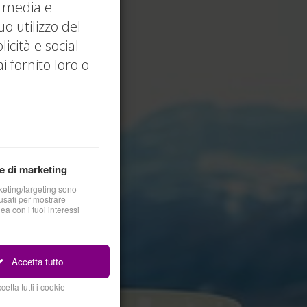
l media e
uo utilizzo del
icità e social
 fornito loro o
e di marketing
keting/targeting sono
sati per mostrare
nea con i tuoi interessi
Accetta tutto
cetta tutti i cookie