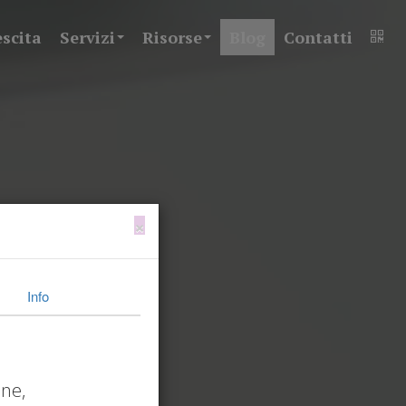
escita
Servizi
Risorse
Blog
Contatti
×
Info
one,