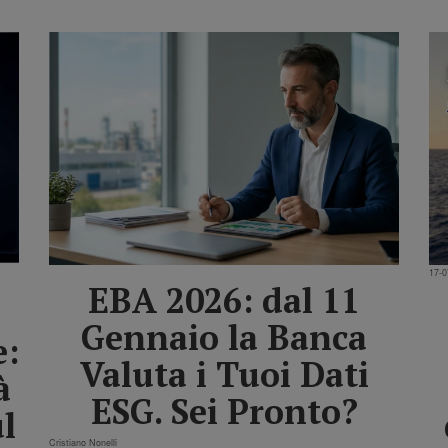
17-0
EBA 2026: dal 11
Gennaio la Banca
e:
Valuta i Tuoi Dati
à
ESG. Sei Pronto?
l
Cristiano Nonelli