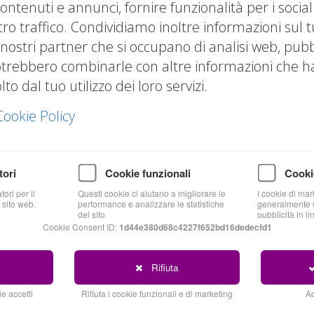
ontenuti e annunci, fornire funzionalità per i socia
tro traffico. Condividiamo inoltre informazioni sul t
 nostri partner che si occupano di analisi web, pubbl
otrebbero combinarle con altre informazioni che hai
o dal tuo utilizzo dei loro servizi.
Cookie Policy
tori
Cookie funzionali
Cooki
ori per il
Questi cookie ci aiutano a migliorare le
I cookie di mar
Blog
 sito web.
performance e analizzare le statistiche
generalmente u
del sito
pubblicità in li
Cookie Consent ID:
1d44e380d68c4227f652bd16dedecfd1
Rifiuta
e accetti
Rifiuta i cookie funzionali e di marketing
Ac