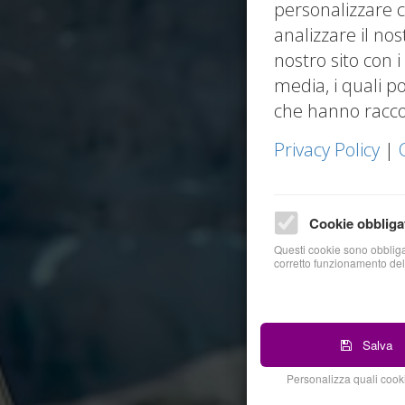
personalizzare c
analizzare il nos
nostro sito con i
media, i quali p
che hanno raccolt
Privacy Policy
|
Cookie obbliga
Questi cookie sono obbligat
corretto funzionamento del
Salva
Personalizza quali cooki