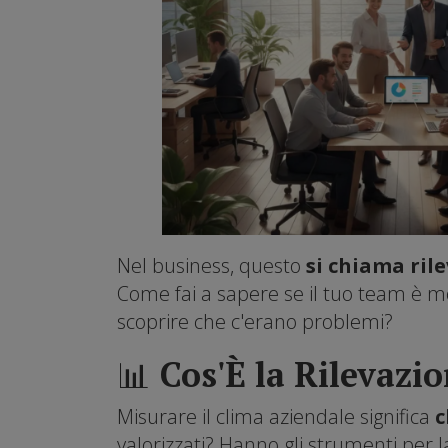
Nel business, questo
si chiama ril
Come fai a sapere se il tuo team è mo
scoprire che c'erano problemi?
📊 Cos'È la Rilevazi
Misurare il clima aziendale significa
c
valorizzati? Hanno gli strumenti per