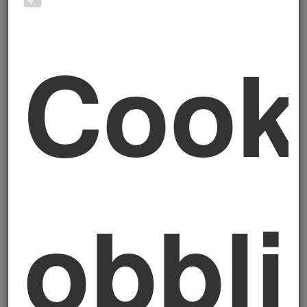
avvia una nuova impresa dal nulla, ma
anche i
successori nel passaggio
generazionale
: una prospettiva che si
Cook
integra in modo naturale con il modello del
Triangolo della Crescita
dello Studio
Nonelli e con il percorso di
Continuità
Aziendale
, dove il rinnovamento
imprenditoriale è una leva strategica della
governance.
Regime fiscale
obbli
agevolato per i nuovi
imprenditori
I soggetti che avviano una nuova attività
imprenditoriale o professionale, con
meno