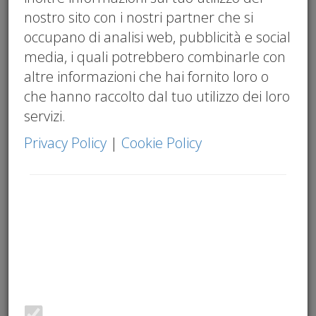
agevolazioni giovani imprenditori
,
adeguati
nostro sito con i nostri partner che si
assetti
,
art. 2086 c.c.
,
commercialista brescia
occupano di analisi web, pubblicità e social
La presente circolare raccoglie in modo
media, i quali potrebbero combinarle con
organico le
misure attive nel 2026 per
altre informazioni che hai fornito loro o
l'imprenditorialità giovanile under 35
:
che hanno raccolto dal tuo utilizzo dei loro
agevolazioni fiscali strutturali, accesso
servizi.
agevolato al credito e strumenti di
Privacy Policy
|
Cookie Policy
capitalizzazione delle nuove imprese. Nel
2026 il legislatore e le istituzioni europee
hanno rafforzato il sistema di sostegno, in
un contesto segnato dal ricambio
generazionale nelle PMI italiane e dalla
necessità di attrarre e trattenere in Italia i
giovani talenti imprenditoriali.
Le misure descritte non riguardano solo chi