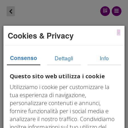
Imprenditorialità
×
Cookies & Privacy
giovanile under 35: le
agevolazioni attive nel
Consenso
Dettagli
Info
2026
Questo sito web utilizza i cookie
Circolare 08/2026
Utilizziamo i cookie per customizzare la
05/21/2026 12:00 am
tua esperienza di navigazione,
imprenditorialità giovanile
,
under 35
,
regime
personalizzare contenuti e annunci,
forfettario 5%
,
Nuova Sabatini 2026
,
Fondo
fornire funzionalità per i social media e
di Garanzia PMI
,
autoimprenditorialità
,
analizzare il nostro traffico. Condividiamo
Invitalia
,
passaggio generazionale
,
inoltre informazioni sul tuo utilizzo del