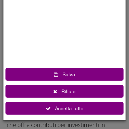
finanziario minimizzato.
Le opportunità in
scadenza e i bandi locali
Anche le imprese a guida giovanile possono
accedere al
Bando INAIL ISI 2025
per
investimenti in sicurezza sul lavoro — si veda
la nostra
circolare dedicata
. La scadenza del
Salva
28 maggio è ravvicinata e richiede una
verifica tempestiva dell'ammissibilità.
Rifiuta
Per le imprese bresciane è inoltre attivo il
Accetta tutto
Bando Sostenibilità Ambientale AGEF
2605
della Camera di Commercio di Brescia,
che offre contributi per investimenti in