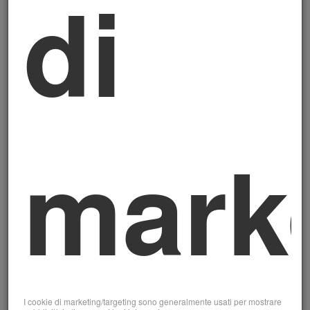
di
di risorse con iter semplificato.
Autoimprenditorialità e
imprenditoria giovanile
La misura dedicata all'imprenditorialità
mark
giovanile under 35 consente di accedere a
contributi a fondo perduto e
finanziamenti agevolati
per la
creazione e lo sviluppo di imprese in settori
produttivi, dei servizi e del commercio. I
principali requisiti di accesso:
♦
imprenditore o maggioranza dei soci con
meno di 35 anni alla data di presentazione;
I cookie di marketing/targeting sono generalmente usati per mostrare