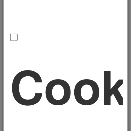
piccole e medie imprese.
I parametri della misura
♦
Contributo statale ordinario:
2,75%
annuo sul finanziamento
♦
Contributo statale digitale/4.0
:
Cook
3,575% annuo sul finanziamento
♦
Importo del finanziamento:
da 20.000
a 4.000.000 di euro
♦
Durata:
3-5 anni
♦
Garanzia:
facoltativa, tramite Fondo PMI
Per le
imprese costituite da meno di 36
mesi
alla data di presentazione della
domanda è disponibile una riserva dedicata