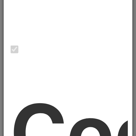
sapevano di poter aspirare a quella
qualifica.
Eppure, nel giro di tre o quattro anni, il
Revisore della Sostenibilità diventerà —
soprattutto per le PMI che vogliono
accreditarsi nei porti commerciali
importanti
(grandi clienti, gare pubbliche,
finanza agevolata) — una figura di
riferimento esattamente come oggi lo è il
Co
revisore legale dei conti.
Ti spiego chi è, cosa fa, perché ti riguarda
anche se non sei obbligato alla
rendicontazione di sostenibilità, e quando ha
senso averne uno al fianco. Lo faccio da
consulente, ma anche da Revisore della
Sostenibilità io stesso — quindi con