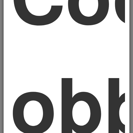
cognizione diretta del lavoro che questo
ruolo comporta.
Cosa è il Revisore della
Sostenibilità: la nuova
obb
figura introdotta dal
D.Lgs. 125/2024
Il
Revisore della Sostenibilità
è la figura
professionale
abilitata ad attestare la
conformità del bilancio di
sostenibilità
ai principi europei di
rendicontazione (ESRS — European
Sustainability Reporting Standards) e alla