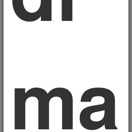
completi.
Non basta dire "abbiamo ridotto
le emissioni del 12%": bisogna avere il
sistema di misurazione, la metodologia di
calcolo, le evidenze documentali che
permettono di rifare il calcolo e arrivare allo
stesso risultato. Il Revisore fa esattamente
mar
questo lavoro: chiede metodologie, verifica
fonti, ricostruisce il dato. Se trova lacune, le
segnala. È il controllo della
strumentazione di bordo
: ogni dato
deve avere uno strumento dietro che lo
produce, ogni strumento deve essere
calibrato.
3. La redazione della relazione di
assurance
. Al termine del lavoro, il
Revisore emette una
relazione di