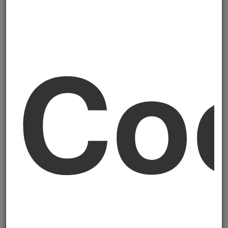
attestazione, il bilancio di sostenibilità è un
documento di marketing — non un
documento di trasparenza con valore di
Co
mercato.
L'iscrizione al
Registro dei Revisori della
Sostenibilità
, gestito dal Ministero
dell'Economia e delle Finanze, richiede:
♦ Una qualifica professionale di base (il
percorso più frequente è la qualifica di
revisore legale
, ma sono ammessi anche
altri profili professionali specifici)
♦ Il superamento di un
corso di
formazione specifico
sulla normativa
CSRD, sui principi ESRS, sulle metodologie di
analisi di doppia materialità e di assurance