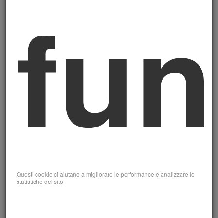
fun
♦ Il superamento di un
esame di
abilitazione
o equivalente percorso
valutativo
Non tutti i commercialisti sono Revisori della
Sostenibilità. Anzi,
al momento è una
qualifica posseduta da una minoranza
dei professionisti.
Per questo,
soprattutto nei territori al di fuori dei grandi
centri urbani, trovare un Revisore della
Sostenibilità competente e disponibile è già
oggi un fatto distintivo.
Questi cookie ci aiutano a migliorare le performance e analizzare le
statistiche del sito
Cosa fa concretamente
un Revisore della