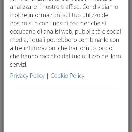
analizzare il nostro traffico. Condividiamo
inoltre informazioni sul tuo utilizzo del
nostro sito con i nostri partner che si
occupano di analisi web, pubblicità e social
media, i quali potrebbero combinarle con
altre informazioni che hai fornito loro o
che hanno raccolto dal tuo utilizzo dei loro
servizi.
Privacy Policy
|
Cookie Policy
C'è una nuova figura professionale nel
panorama italiano che sta acquisendo
importanza rapidamente. Si chiama
Revisore della Sostenibilità.
Pochi
imprenditori sanno cosa faccia esattamente.
Pochi commercialisti, fino a poco tempo fa,