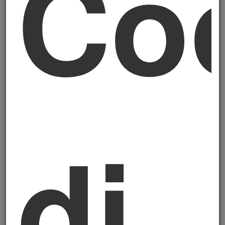
Co
finanziario
(come i fattori ESG influiscono
sul valore dell'impresa). Il Revisore verifica
che questa analisi sia stata fatta in modo
metodologicamente corretto, con il
coinvolgimento dei portatori di interessi, e
che i temi prioritari identificati siano coerenti
con la natura, dimensione e settore
dell'impresa. È la lettura della
carta di
di
rotta:
il Revisore non sceglie la rotta al
posto del comandante, ma verifica che la
rotta scelta sia coerente con la nave, con il
carico, con le condizioni meteo previste.
2. La verifica dei dati ESG.
Il Revisore
controlla che i dati comunicati nel bilancio di
sostenibilità siano
affidabili, tracciabili,