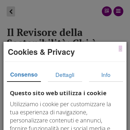
Il Revisore della
Sostenibilità: Chi è,
×
Cookies & Privacy
Cosa Fa e Quando Serve
alla Tua PMI
Consenso
Dettagli
Info
06/03/2026 12:00 am
Cristiano Nonelli
Questo sito web utilizza i cookie
revisore della sostenibilità
,
attestazione
Utilizziamo i cookie per customizzare la
bilancio sostenibilità
,
D.Lgs. 125/2024
,
tua esperienza di navigazione,
assurance ESG PMI
,
certificazione ESG
personalizzare contenuti e annunci,
volontaria PMI
,
registro revisori sostenibilità
fornire funzionalità per i social media e