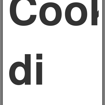
Cook
Per le imprese più piccole il tema è diretto. Il
TFR trattenuto in azienda funziona oggi
come una forma di
autofinanziamento a
basso costo
— un debito indicizzato
all’inflazione, certamente, ma che resta
disponibile fino alla cessazione del rapporto.
di
Se la riforma spinge i lavoratori verso la
previdenza complementare — e il silenzio-
assenso lo farà per chi non reagisce —
quella quota diventa un
flusso di cassa in
uscita mensile
verso i fondi. Per le PMI
sotto i 50 dipendenti è un impatto concreto
e immediato sulla tesoreria da pianificare
subito.