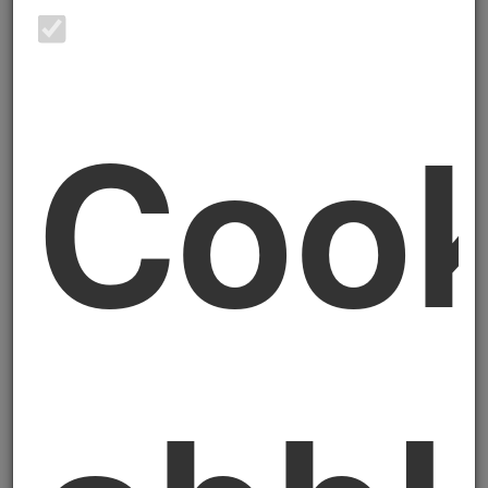
vigore. La stragrande maggioranza degli
articoli che trovate in rete la racconta come
“la novità per i lavoratori”. È una lettura
Cook
parziale — e per chi guida un’impresa può
essere una lettura costosa. Questa riforma
è una variabile strategica che impatta su tre
fronti molto concreti: la
liquidità
aziendale
, la
responsabilità legale
e la
struttura finanziaria
dell’impresa. Il
primo orologio da 60 giorni sta già girando.
Il cuore della riforma:
da 6 mesi a 60 giorni