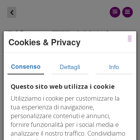
Riforma TFR 2026: in
×
Cookies & Privacy
vigore dal 1° luglio.
Cosa cambia davvero
Consenso
Dettagli
Info
per la tua impresa
Questo sito web utilizza i cookie
07/03/2026 12:00 am
Utilizziamo i cookie per customizzare la
Cristiano Nonelli
tua esperienza di navigazione,
adeguati assetti TFR
,
TFR
,
Riforma TFR 2026
,
personalizzare contenuti e annunci,
TFR Aziende
,
Previdenza Complementare
,
fornire funzionalità per i social media e
Liquidità PMI
,
Rating Bancario
,
Adeguati
analizzare il nostro traffico. Condividiamo
Assetti · Art. 2086
,
governance
,
continuità