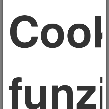
Cook
TFR non è più un adempimento una tantum
all’assunzione, ma un processo che può
riaprirsi nel tempo per tutto l’organico.
Sessanta giorni sembrano tanti finché
non devi gestirli per più assunzioni
contemporaneamente, con
informative corrette, modulistica
funz
aggiornata e documentazione
tracciata. La differenza tra un
processo fluido e una falla operativa si
vede esattamente qui.