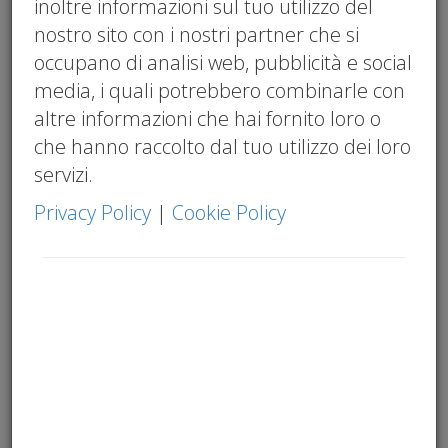
inoltre informazioni sul tuo utilizzo del
aziendale
,
Welfare Aziendale
nostro sito con i nostri partner che si
occupano di analisi web, pubblicità e social
media, i quali potrebbero combinarle con
altre informazioni che hai fornito loro o
che hanno raccolto dal tuo utilizzo dei loro
servizi.
Privacy Policy
|
Cookie Policy
Liquidità, rating bancario, rischi legali e
adeguati assetti: quello che ogni
imprenditore deve sapere — adesso
Dal 1° luglio 2026 la
riforma TFR
è in